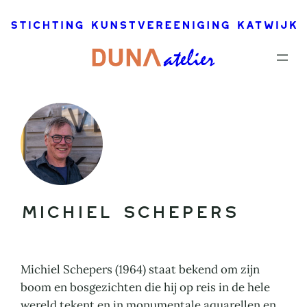
Ga
naar
de
inhoud
Michiel Schepers
Michiel Schepers (1964) staat bekend om zijn
boom en bosgezichten die hij op reis in de hele
wereld tekent en in monumentale aquarellen en