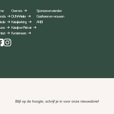
me
Over ons
Sponsors en vrienden
enda
DUNA Atelier
Gastheren en -vrouwen
ectie
Katwijkerkring
ANBI
euws
Katwijk en Plein air
tact
Kunstenaars
Instagram
Blijf op de hoogte, schrijf je in voor onze nieuwsbrief