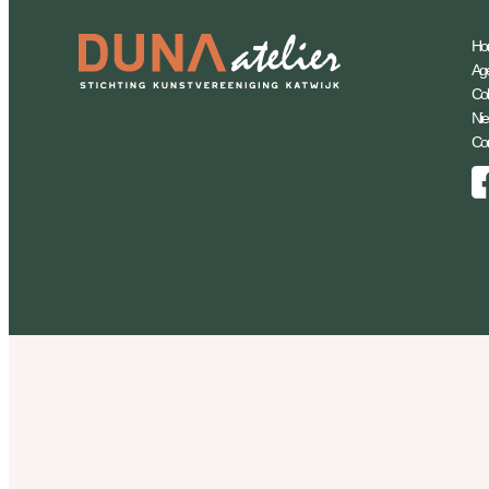
Ho
Ag
Coll
Ni
Con
Facebook