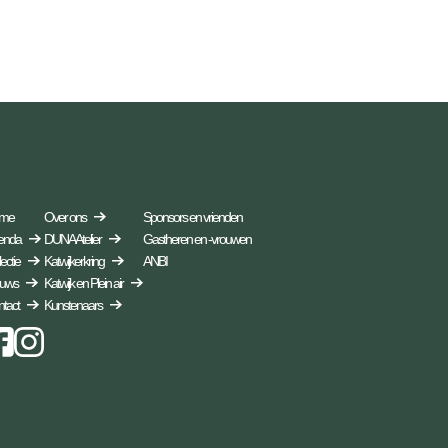
me
Over ons
Sponsors en vrienden
enda
DUNA Atelier
Gastheren en -vrouwen
ectie
Katwijkerkring
ANBI
euws
Katwijk en Plein air
tact
Kunstenaars
Instagram