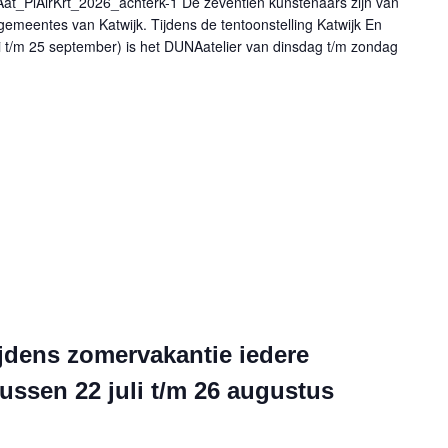
_PlAirKrt_2026_achterk-1 De zeventien kunstenaars zijn van
lgemeentes van Katwijk. Tijdens de tentoonstelling Katwijk En
uli t/m 25 september) is het DUNAatelier van dinsdag t/m zondag
jdens zomervakantie iedere
ssen 22 juli t/m 26 augustus