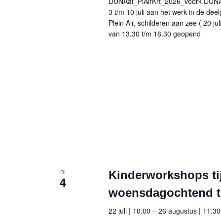
DUNAat_PlAirKrt_2026_voork DUNAat
3 t/m 10 juli aan het werk in de dee
Plein Air, schilderen aan zee ( 20 j
van 13.30 t/m 16.30 geopend
DI
Kinderworkshops ti
4
woensdagochtend tu
22 juli | 10:00
–
26 augustus | 11:30