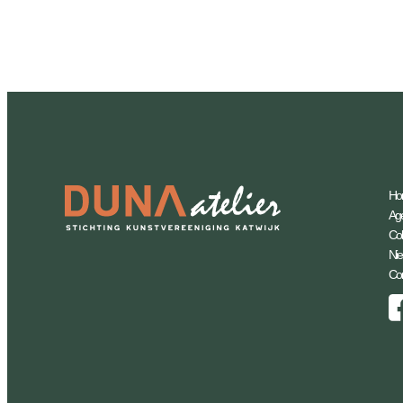
Ho
Ag
Coll
Ni
Con
Facebook