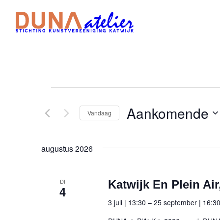
Evenementen
Aankomende
Vandaag
Selecteer
een
augustus 2026
datum.
DI
Katwijk En Plein Air
4
3 juli | 13:30
–
25 september | 16:3