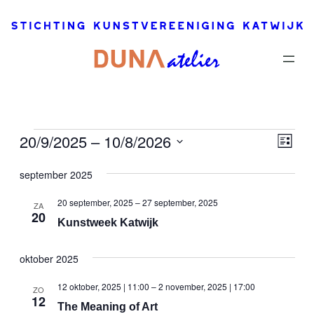
Evenementen
20/9/2025
 – 
10/8/2026
Eve
Wee
Lijst
wee
Selecteer
navi
september 2025
navi
een
datum.
20 september, 2025
–
27 september, 2025
ZA
20
Kunstweek Katwijk
oktober 2025
12 oktober, 2025 | 11:00
–
2 november, 2025 | 17:00
ZO
12
The Meaning of Art