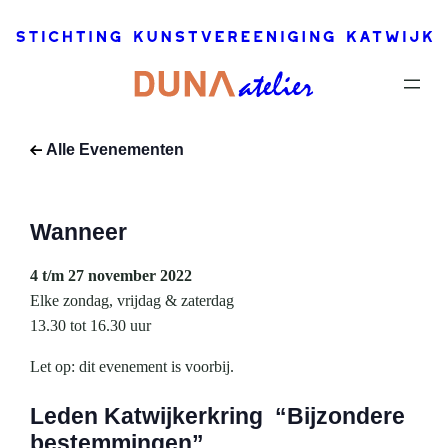
2022
–
27
november,
2022
Dit
evenement
Alle Evenementen
is voorbij.
Wanneer
4 t/m 27 november 2022
Elke zondag, vrijdag & zaterdag
13.30 tot 16.30 uur
Let op: dit evenement is voorbij.
Leden Katwijkerkring “Bijzondere
bestemmingen”