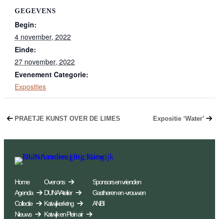
GEGEVENS
Begin:
4 november, 2022
Einde:
27 november, 2022
Evenement Categorie:
Exposities
PRAETJE KUNST OVER DE LIMES
Expositie ‘Water’
Home
Over ons
Sponsors en vrienden
Agenda
DUNA Atelier
Gastheren en -vrouwen
Collectie
Katwijkerkring
ANBI
Nieuws
Katwijk en Plein air