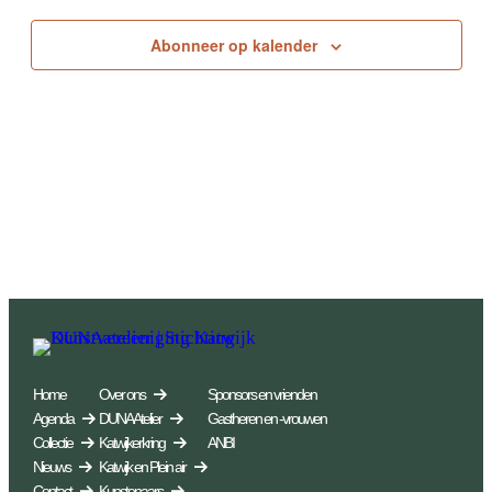
Abonneer op kalender
Home
Over ons
Sponsors en vrienden
Agenda
DUNA Atelier
Gastheren en -vrouwen
Collectie
Katwijkerkring
ANBI
Nieuws
Katwijk en Plein air
Contact
Kunstenaars