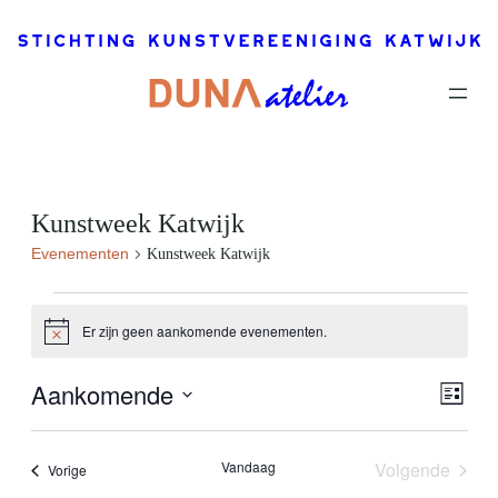
Kunstweek Katwijk
Evenementen
Kunstweek Katwijk
Evenementen
Er zijn geen aankomende evenementen.
Bericht
Aankomende
Eve
Wee
Lijst
wee
Selecteer
navi
navi
een
Vandaag
Volgende
Evenementen
Vorige
datum.
Evenemen