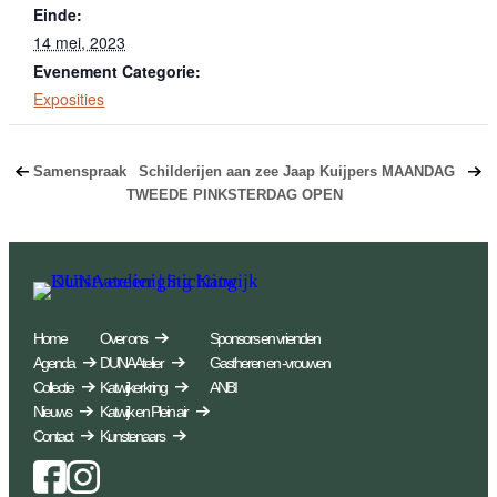
Einde:
14 mei, 2023
Evenement Categorie:
Exposities
Samenspraak
Schilderijen aan zee Jaap Kuijpers MAANDAG
TWEEDE PINKSTERDAG OPEN
Home
Over ons
Sponsors en vrienden
Agenda
DUNA Atelier
Gastheren en -vrouwen
Collectie
Katwijkerkring
ANBI
Nieuws
Katwijk en Plein air
Contact
Kunstenaars
Facebook
Instagram