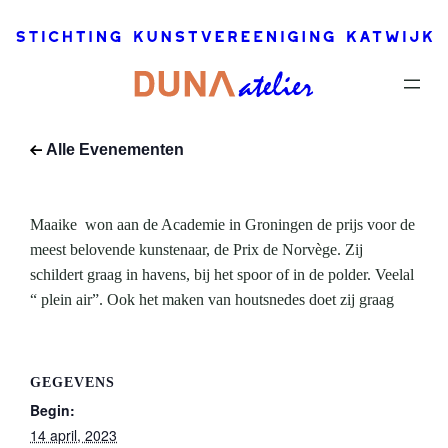
14 april,
2023
–
14
mei, 2023
Dit
evenement
Alle Evenementen
is voorbij.
Maaike won aan de Academie in Groningen de prijs voor de
meest belovende kunstenaar, de Prix de Norvège. Zij
schildert graag in havens, bij het spoor of in de polder. Veelal
“ plein air”. Ook het maken van houtsnedes doet zij graag
GEGEVENS
Begin:
14 april, 2023