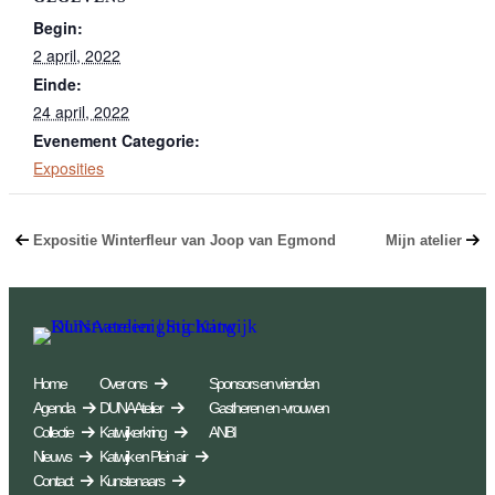
Begin:
2 april, 2022
Einde:
24 april, 2022
Evenement Categorie:
Exposities
Expositie Winterfleur van Joop van Egmond
Mijn atelier
Home
Over ons
Sponsors en vrienden
Agenda
DUNA Atelier
Gastheren en -vrouwen
Collectie
Katwijkerkring
ANBI
Nieuws
Katwijk en Plein air
Contact
Kunstenaars