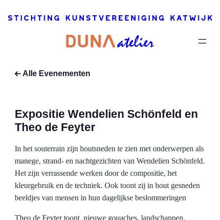
2022
–
24
april,
2022
Dit
evenement
Alle Evenementen
is voorbij.
Expositie Wendelien Schönfeld en
Theo de Feyter
In het souterrain zijn houtsneden te zien met onderwerpen als
manege, strand- en nachtgezichten van Wendelien Schönfeld.
Het zijn verrassende werken door de compositie, het
kleurgebruik en de techniek. Ook toont zij in hout gesneden
beeldjes van mensen in hun dagelijkse beslommeringen
Theo de Feyter toont nieuwe gouaches, landschappen,