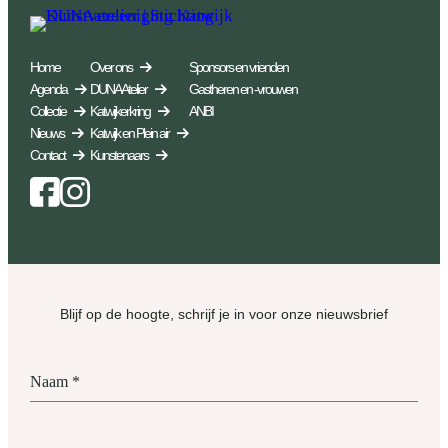
Home
Over ons
Sponsors en vrienden
Agenda
DUNA Atelier
Gastheren en -vrouwen
Collectie
Katwijkerkring
ANBI
Nieuws
Katwijk en Plein air
Contact
Kunstenaars
Facebook
Instagram
Blijf op de hoogte, schrijf je in voor onze nieuwsbrief
Naam
*