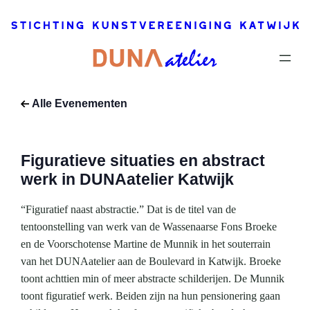
2019
–
24
maart,
2019
Dit
evenement
Alle Evenementen
is voorbij.
Figuratieve situaties en abstract
werk in DUNAatelier Katwijk
“Figuratief naast abstractie.” Dat is de titel van de
tentoonstelling van werk van de Wassenaarse Fons Broeke
en de Voorschotense Martine de Munnik in het souterrain
van het DUNAatelier aan de Boulevard in Katwijk. Broeke
toont achttien min of meer abstracte schilderijen. De Munnik
toont figuratief werk. Beiden zijn na hun pensionering gaan