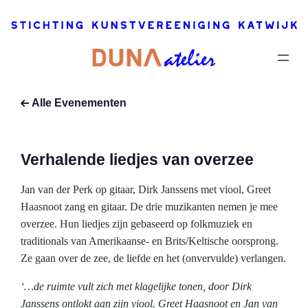
2018 |
19:30
–
20:30
Dit
evenement
Alle Evenementen
is voorbij.
Verhalende liedjes van overzee
Jan van der Perk op gitaar, Dirk Janssens met viool, Greet
Haasnoot zang en gitaar. De drie muzikanten nemen je mee
overzee. Hun liedjes zijn gebaseerd op folkmuziek en
traditionals van Amerikaanse- en Brits/Keltische oorsprong.
Ze gaan over de zee, de liefde en het (onvervulde) verlangen.
‘…de ruimte vult zich met klagelijke tonen, door Dirk
Janssens ontlokt aan zijn viool. Greet Haasnoot en Jan van