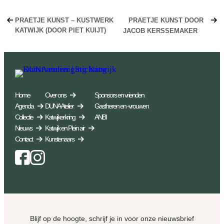
PRAETJE KUNST – KUSTWERK
PRAETJE KUNST DOOR
KATWIJK (DOOR PIET KUIJT)
JACOB KERSSEMAKER
Home
Over ons
Sponsors en vrienden
Agenda
DUNA Atelier
Gastheren en -vrouwen
Collectie
Katwijkerkring
ANBI
Nieuws
Katwijk en Plein air
Contact
Kunstenaars
Facebook
Instagram
Blijf op de hoogte, schrijf je in voor onze nieuwsbrief