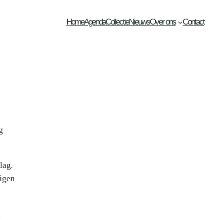
Home
Agenda
Collectie
Nieuws
Over ons
Contact
g
lag.
eigen
.