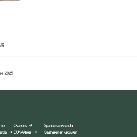
:30
ee 2025
me
Over ons
Sponsors en vrienden
enda
DUNA Atelier
Gastheren en -vrouwen