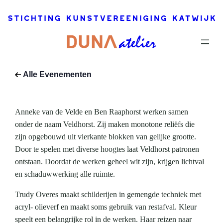
2024
–
1
april,
2024
Dit
evenement
Alle Evenementen
is voorbij.
Anneke van de Velde en Ben Raaphorst werken samen
onder de naam Veldhorst. Zij maken monotone reliëfs die
zijn opgebouwd uit vierkante blokken van gelijke grootte.
Door te spelen met diverse hoogtes laat Veldhorst patronen
ontstaan. Doordat de werken geheel wit zijn, krijgen lichtval
en schaduwwerking alle ruimte.
Trudy Overes maakt schilderijen in gemengde techniek met
acryl- olieverf en maakt soms gebruik van restafval. Kleur
speelt een belangrijke rol in de werken. Haar reizen naar