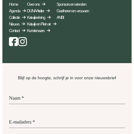
Home
Over ons
Sponsors en vrienden
Agenda
DUNA Atelier
Gastheren en -vrouwen
Collectie
Katwijkerkring
ANBI
Nieuws
Katwijk en Plein air
Contact
Kunstenaars
Facebook
Instagram
Blijf op de hoogte, schrijf je in voor onze nieuwsbrief
Naam
*
E-mailadres
*