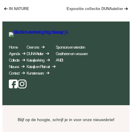
IN NATURE
Expositie collectie DUNAatelier
Home
Over ons
Sponsors en vrienden
Agenda
DUNA Atelier
Gastheren en -vrouwen
Collectie
Katwijkerkring
ANBI
Nieuws
Katwijk en Plein air
Contact
Kunstenaars
Facebook
Instagram
Blijf op de hoogte, schrijf je in voor onze nieuwsbrief