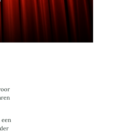
voor
aren
k een
ader