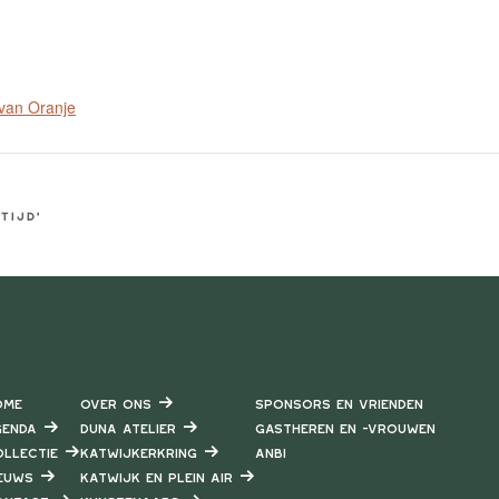
 van Oranje
tijd’
ome
Over ons
Sponsors en vrienden
enda
DUNA Atelier
Gastheren en -vrouwen
llectie
Katwijkerkring
ANBI
euws
Katwijk en Plein air