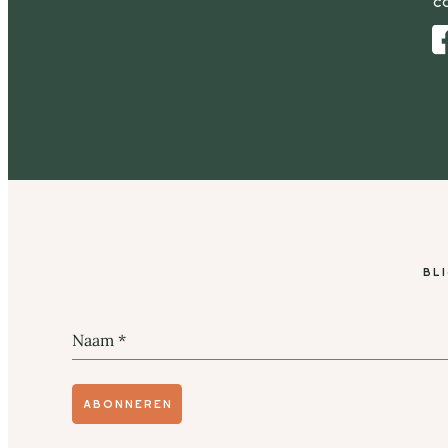
C
Facebook
Bl
Naam
*
Abonneren