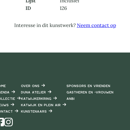
Lijst
Inclusief
ID
126
Interesse in dit kunstwerk?
Neem contact op
ome
Over ons
Sponsors en vrienden
enda
DUNA Atelier
Gastheren en -vrouwen
llectie
Katwijkerkring
ANBI
euws
Katwijk en Plein air
ontact
Kunstenaars
Instagram