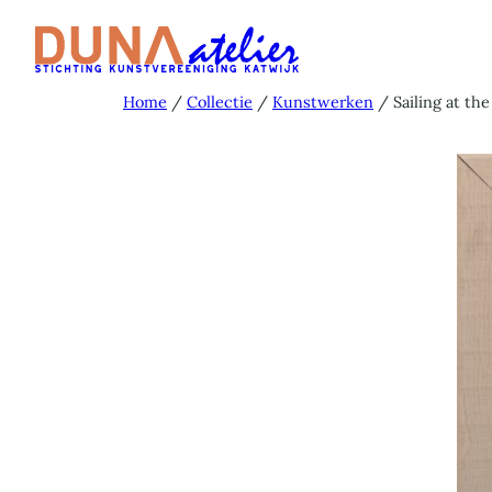
Ga
naar
de
Home
/
Collectie
/
Kunstwerken
/ Sailing at th
inhoud