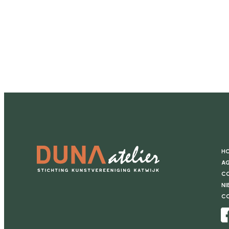
H
Ag
Co
Ni
C
Facebook