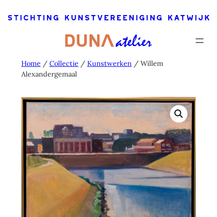
Ga
naar
de
inhoud
Home
/
Collectie
/
Kunstwerken
/ Willem
Alexandergemaal