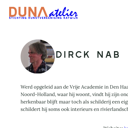
Ga
naar
de
inhoud
Dirck Nab
Werd opgeleid aan de Vrije Academie in Den Haag
Noord-Holland, waar hij woont, vindt hij zijn ond
herkenbaar blijft maar toch als schilderij een ei
schildert hij soms ook interieurs en rivierlands