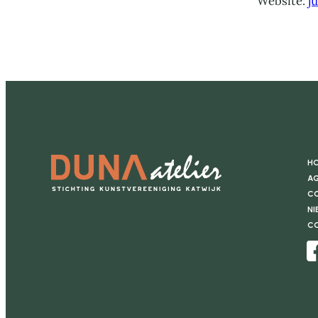
Website:
j
H
Ag
Co
Ni
C
Facebook