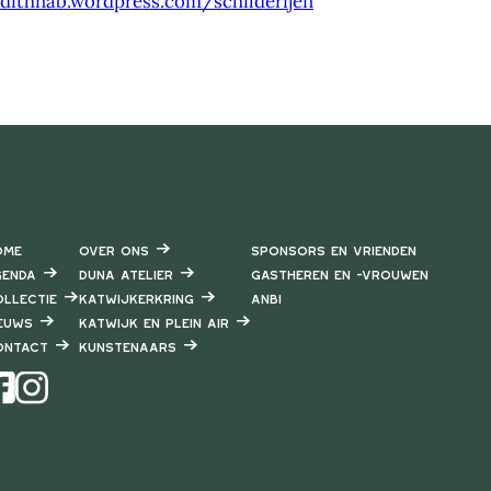
udithnab.wordpress.com/schilderijen
ome
Over ons
Sponsors en vrienden
enda
DUNA Atelier
Gastheren en -vrouwen
llectie
Katwijkerkring
ANBI
euws
Katwijk en Plein air
ontact
Kunstenaars
Instagram