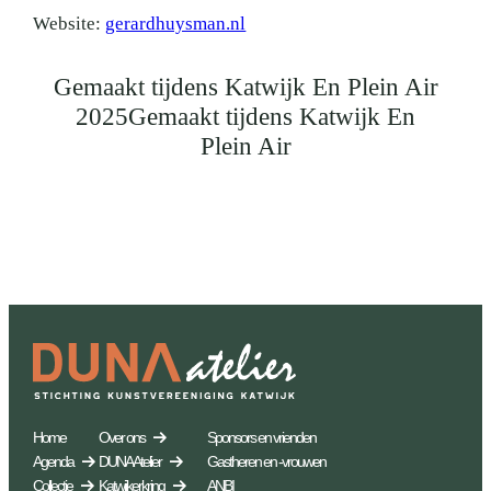
Website:
gerardhuysman.nl
Gemaakt tijdens Katwijk En Plein Air
2025Gemaakt tijdens Katwijk En
Plein Air
Home
Over ons
Sponsors en vrienden
Agenda
DUNA Atelier
Gastheren en -vrouwen
Collectie
Katwijkerkring
ANBI