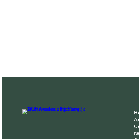
Ho
Ag
Coll
Ni