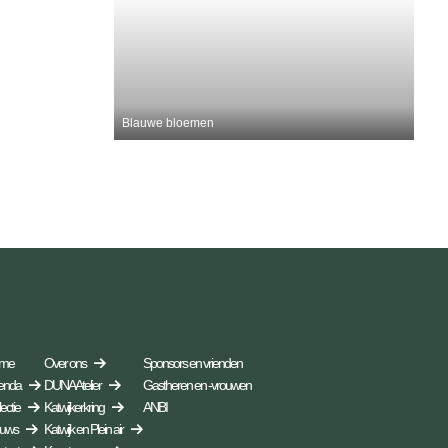
Blauwe bloemen
me
Over ons
Sponsors en vrienden
enda
DUNA Atelier
Gastheren en -vrouwen
ectie
Katwijkerkring
ANBI
euws
Katwijk en Plein air