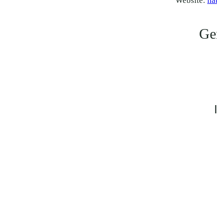
Website:
na
Ge