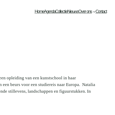
Home
Agenda
Collectie
Nieuws
Over ons
Contact
 een opleiding van een kunstschool in haar
en een beurs voor een studiereis naar Europa. Natalia
adende stillevens, landschappen en figuurstukken. In