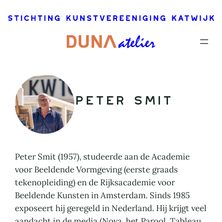
Ga
naar
de
inhoud
Peter Smit
Peter Smit (1957), studeerde aan de Academie
voor Beeldende Vormgeving (eerste graads
tekenopleiding) en de Rijksacademie voor
Beeldende Kunsten in Amsterdam. Sinds 1985
exposeert hij geregeld in Nederland. Hij krijgt veel
aandacht in de media (Nova, het Parool, Tableau,