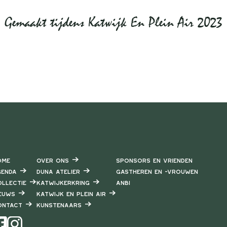
Gemaakt tijdens Katwijk En Plein Air 2023
ome
Over ons
Sponsors en vrienden
enda
DUNA Atelier
Gastheren en -vrouwen
llectie
Katwijkerkring
ANBI
euws
Katwijk en Plein air
ontact
Kunstenaars
Instagram