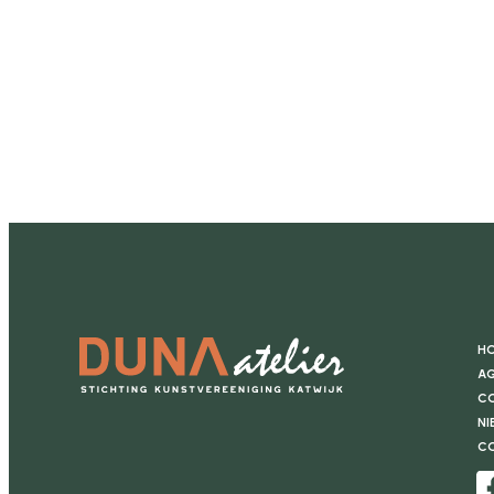
H
Ag
Co
Ni
C
Facebook