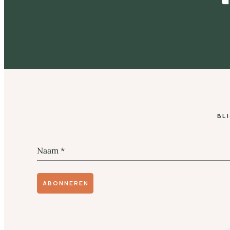
Bl
Naam
*
Abonneren