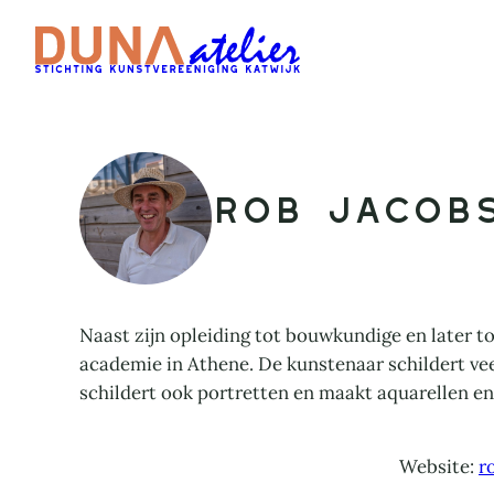
Ga
naar
de
inhoud
Rob Jacob
Naast zijn opleiding tot bouwkundige en later t
academie in Athene. De kunstenaar schildert veel
schildert ook portretten en maakt aquarellen en
Website:
r