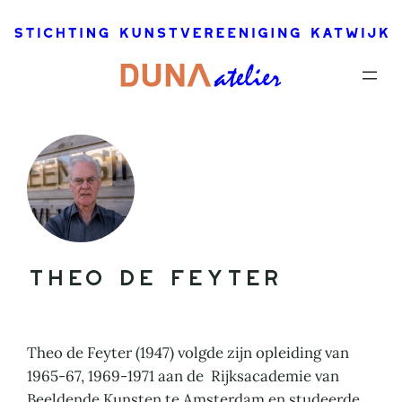
Ga
naar
de
inhoud
Theo de Feyter
Theo de Feyter (1947) volgde zijn opleiding van
1965-67, 1969-1971 aan de Rijksacademie van
Beeldende Kunsten te Amsterdam en studeerde