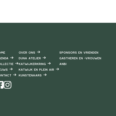
ome
Over ons
Sponsors en vrienden
enda
DUNA Atelier
Gastheren en -vrouwen
llectie
Katwijkerkring
ANBI
euws
Katwijk en Plein air
ontact
Kunstenaars
Instagram