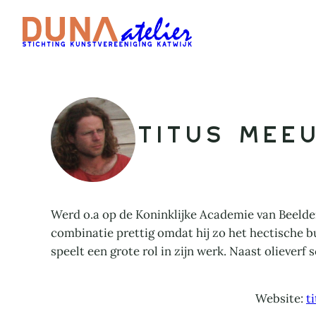
Ga
naar
de
inhoud
Titus Mee
Werd o.a op de Koninklijke Academie van Beeldend
combinatie prettig omdat hij zo het hectische bu
speelt een grote rol in zijn werk. Naast olieverf 
Website:
t