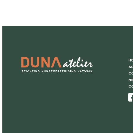
H
Ag
Co
Ni
C
Facebook