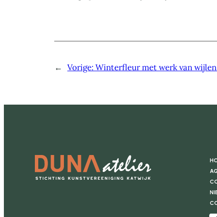
←
Vorige:
Winterfleur met werk van wijlen
H
Ag
Co
Ni
C