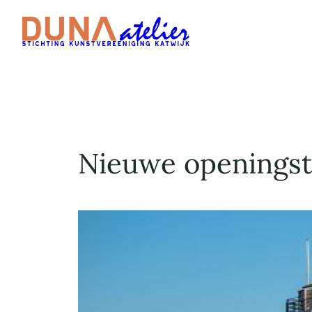
Ga
naar
de
inhoud
Nieuwe openingst