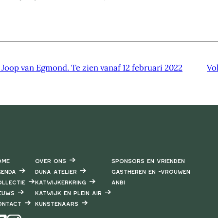
 Joop van Egmond. Te zien vanaf 12 februari 2022
Vo
ome
Over ons
Sponsors en vrienden
enda
DUNA Atelier
Gastheren en -vrouwen
llectie
Katwijkerkring
ANBI
euws
Katwijk en Plein air
ontact
Kunstenaars