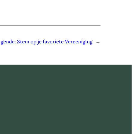
lgende:
Stem op je favoriete Vereeniging
→