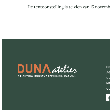
De tentoonstelling is te zien van 15 novemb
H
Ag
Co
Ni
C
Facebook