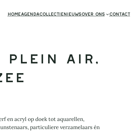
Home
Agenda
Collectie
Nieuws
Over ons
Contact
Plein Air,
zee
rf en acryl op doek tot aquarellen,
kunstenaars, particuliere verzamelaars én