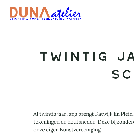
Ga
naar
de
inhoud
Twintig j
sc
Al twintig jaar lang brengt Katwijk En Plei
tekeningen en houtsneden. Deze bijzondere 
onze eigen Kunstvereeniging.