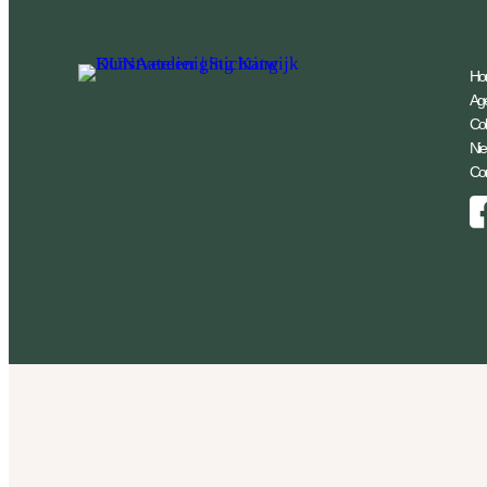
Ho
Ag
Coll
Ni
Con
Facebook