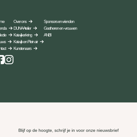
me
Over ons
Sponsors en vrienden
enda
DUNA Atelier
Gastheren en -vrouwen
ectie
Katwijkerkring
ANBI
euws
Katwijk en Plein air
tact
Kunstenaars
Instagram
Blijf op de hoogte, schrijf je in voor onze nieuwsbrief