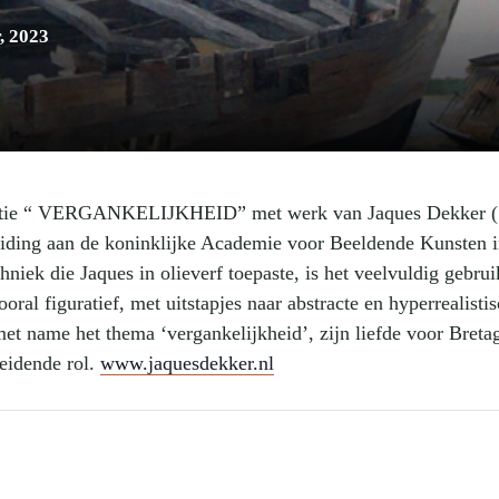
, 2023
ositie “ VERGANKELIJKHEID” met werk van Jaques Dekker 
eiding aan de koninklijke Academie voor Beeldende Kunsten 
iek die Jaques in olieverf toepaste, is het veelvuldig gebrui
ooral figuratief, met uitstapjes naar abstracte en hyperrealisti
met name het thema ‘vergankelijkheid’, zijn liefde voor Breta
leidende rol.
www.jaquesdekker.nl