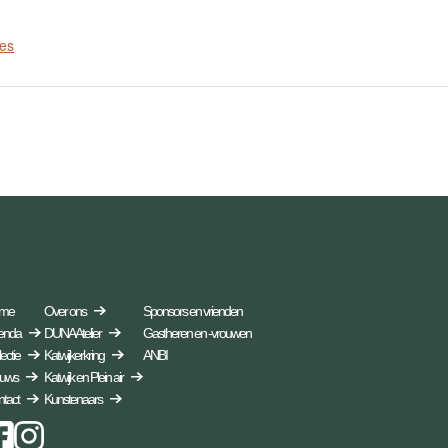
ies
me
Over ons
Sponsors en vrienden
enda
DUNA Atelier
Gastheren en -vrouwen
ectie
Katwijkerkring
ANBI
euws
Katwijk en Plein air
tact
Kunstenaars
Instagram