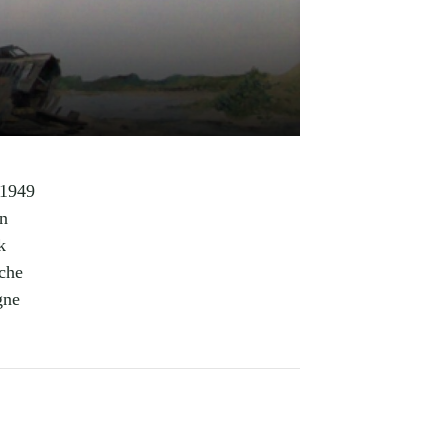
(1949
in
k
sche
gne