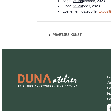
Begin:
30 september, 2023
Einde:
29 oktober, 2023
Evenement Categorie:
Exposit
PRAETJES KUNST
Ho
Ag
Coll
Ni
Con
Facebook