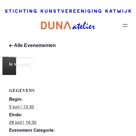
Vlietstede
5 juni |
13:30
–
28
juni |
16:30
Alle Evenementen
Dit
evenement
is voorbij.
GEGEVENS
Begin:
5 juni | 13:30
Einde:
28 juni | 16:30
Evenement Categorie: