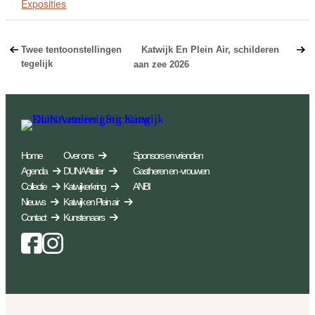
Exposities
Twee tentoonstellingen
Katwijk En Plein Air, schilderen
tegelijk
aan zee 2026
Home
Over ons
Sponsors en vrienden
Agenda
DUNA Atelier
Gastheren en -vrouwen
Collectie
Katwijkerkring
ANBI
Nieuws
Katwijk en Plein air
Contact
Kunstenaars
Facebook
Instagram