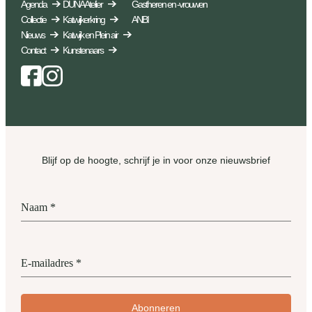
Agenda
DUNA Atelier
Gastheren en -vrouwen
Collectie
Katwijkerkring
ANBI
Nieuws
Katwijk en Plein air
Contact
Kunstenaars
Facebook
Instagram
Blijf op de hoogte, schrijf je in voor onze nieuwsbrief
Naam
*
E-mailadres
*
Abonneren