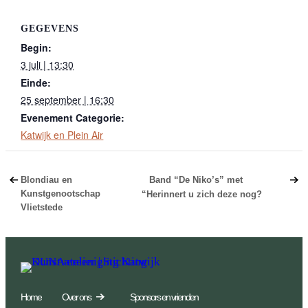
GEGEVENS
Begin:
3 juli | 13:30
Einde:
25 september | 16:30
Evenement Categorie:
Katwijk en Plein Air
Blondiau en
Band “De Niko’s” met
Kunstgenootschap
“Herinnert u zich deze nog?
Vlietstede
Home
Over ons
Sponsors en vrienden