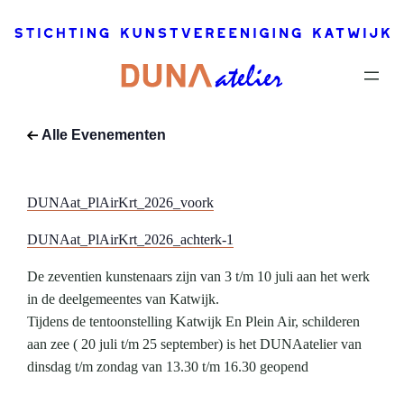
zee
2026
3 juli |
13:30
–
25
september
Alle Evenementen
| 16:30
DUNAat_PlAirKrt_2026_voork
DUNAat_PlAirKrt_2026_achterk-1
De zeventien kunstenaars zijn van 3 t/m 10 juli aan het werk
in de deelgemeentes van Katwijk.
Tijdens de tentoonstelling Katwijk En Plein Air, schilderen
aan zee ( 20 juli t/m 25 september) is het DUNAatelier van
dinsdag t/m zondag van 13.30 t/m 16.30 geopend