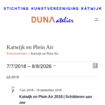
Katwijk en Plein Air
Evenementen
Katwijk en Plein Air
Evenementen
7/7/2018
 – 
8/8/2026
Eve
Wee
Lijst
wee
Selecteer
navi
juli 2018
navi
een
datum.
ZA
7 juli, 2018
–
16 september, 2018
7
Katwijk en Plein Air 2018 | Schilderen aan
zee