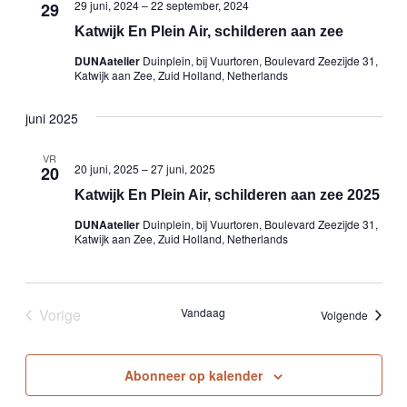
29 juni, 2024
–
22 september, 2024
29
Katwijk En Plein Air, schilderen aan zee
DUNAatelier
Duinplein, bij Vuurtoren, Boulevard Zeezijde 31,
Katwijk aan Zee, Zuid Holland, Netherlands
juni 2025
VR
20 juni, 2025
–
27 juni, 2025
20
Katwijk En Plein Air, schilderen aan zee 2025
DUNAatelier
Duinplein, bij Vuurtoren, Boulevard Zeezijde 31,
Katwijk aan Zee, Zuid Holland, Netherlands
Vorige
Vandaag
Evenem
Volgende
Evenementen
Abonneer op kalender