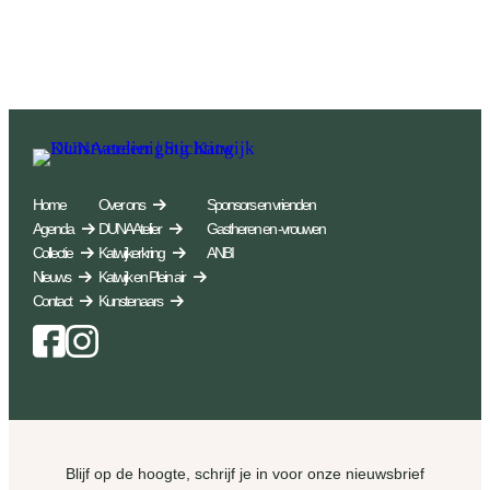
Home
Over ons
Sponsors en vrienden
Agenda
DUNA Atelier
Gastheren en -vrouwen
Collectie
Katwijkerkring
ANBI
Nieuws
Katwijk en Plein air
Contact
Kunstenaars
Facebook
Instagram
Blijf op de hoogte, schrijf je in voor onze nieuwsbrief