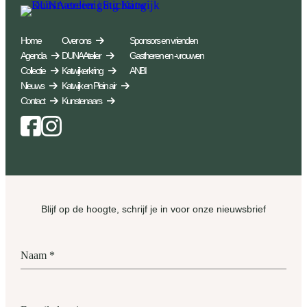
Home
Over ons
Sponsors en vrienden
Agenda
DUNA Atelier
Gastheren en -vrouwen
Collectie
Katwijkerkring
ANBI
Nieuws
Katwijk en Plein air
Contact
Kunstenaars
Facebook
Instagram
Blijf op de hoogte, schrijf je in voor onze nieuwsbrief
Naam
*