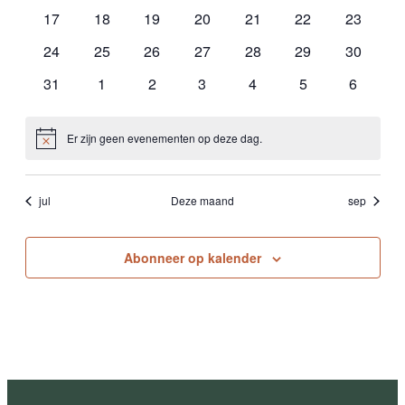
evenementen
evenementen
evenementen
evenementen
evenementen
evenementen
eveneme
0
0
0
0
0
0
0
17
18
19
20
21
22
23
evenementen
evenementen
evenementen
evenementen
evenementen
evenementen
eveneme
0
0
0
0
0
0
0
24
25
26
27
28
29
30
evenementen
evenementen
evenementen
evenementen
evenementen
evenementen
eveneme
0
0
0
0
0
0
0
31
1
2
3
4
5
6
evenementen
evenementen
evenementen
evenementen
evenementen
evenementen
eveneme
Er zijn geen evenementen op deze dag.
Bericht
jul
Deze maand
sep
Abonneer op kalender