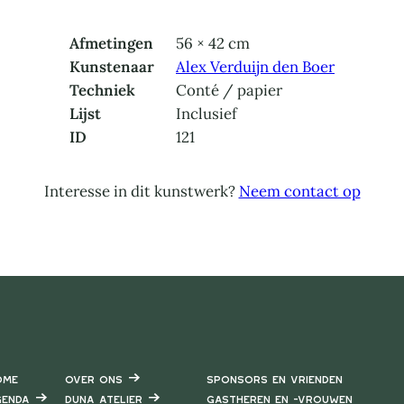
Afmetingen
56 × 42 cm
Kunstenaar
Alex Verduijn den Boer
Techniek
Conté / papier
Lijst
Inclusief
ID
121
Interesse in dit kunstwerk?
Neem contact op
ome
Over ons
Sponsors en vrienden
enda
DUNA Atelier
Gastheren en -vrouwen