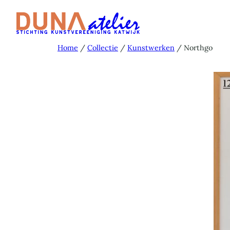
Ga
naar
de
Home
/
Collectie
/
Kunstwerken
/ Northgo
inhoud