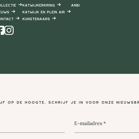
llectie
Katwijkerkring
ANBI
euws
Katwijk en Plein air
ontact
Kunstenaars
Instagram
ijf op de hoogte, schrijf je in voor onze nieuwsbr
E-mailadres
*