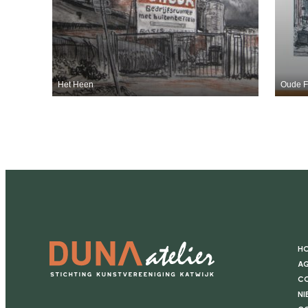
Het Heen
Oude Fl
H
Ag
Co
Ni