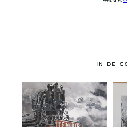
Website:
v
In de c