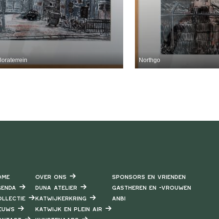
oraterrein
Northgo
ome
Over ons
Sponsors en vrienden
enda
DUNA Atelier
Gastheren en -vrouwen
llectie
Katwijkerkring
ANBI
euws
Katwijk en Plein air