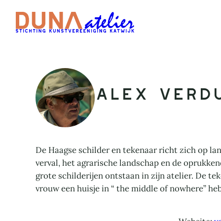
Ga
naar
de
inhoud
Alex Verd
De Haagse schilder en tekenaar richt zich op lan
verval, het agrarische landschap en de oprukkende
grote schilderijen ontstaan in zijn atelier. De te
vrouw een huisje in “ the middle of nowhere” he