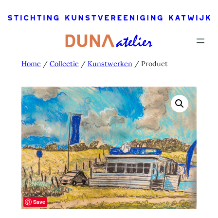
Ga
naar
de
inhoud
Home
/
Collectie
/
Kunstwerken
/ Product
Save